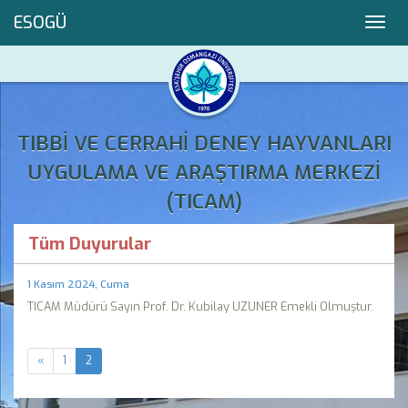
ESOGÜ
Toggl
navig
TIBBİ VE CERRAHİ DENEY HAYVANLARI
UYGULAMA VE ARAŞTIRMA MERKEZİ
(TICAM)
Tüm Duyurular
1 Kasım 2024, Cuma
TICAM Müdürü Sayın Prof. Dr. Kubilay UZUNER Emekli Olmuştur.
«
1
2