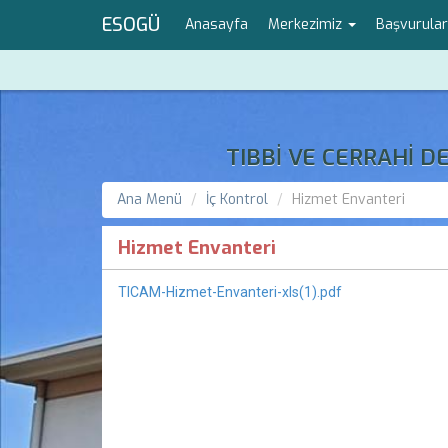
ESOGÜ
Anasayfa
Merkezimiz
Başvurula
TIBBİ VE CERRAHİ 
Ana Menü
İç Kontrol
Hizmet Envanteri
Hizmet Envanteri
TICAM-Hizmet-Envanteri-xls(1).pdf