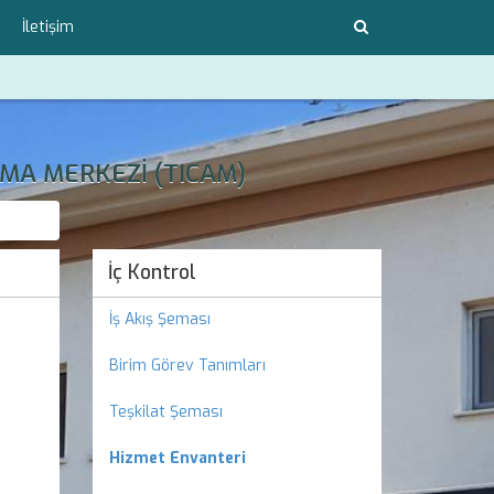
İletişim
MA MERKEZİ (TICAM)
İç Kontrol
İş Akış Şeması
Birim Görev Tanımları
Teşkilat Şeması
Hizmet Envanteri