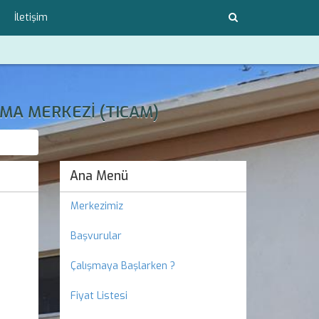
İletişim
MA MERKEZİ (TICAM)
Ana Menü
Merkezimiz
Başvurular
Çalışmaya Başlarken ?
Fiyat Listesi