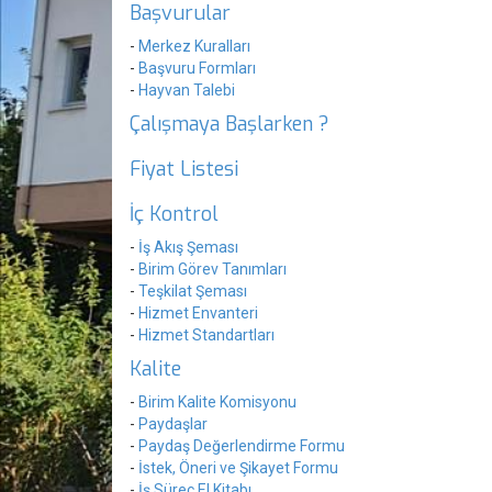
Başvurular
-
Merkez Kuralları
-
Başvuru Formları
-
Hayvan Talebi
Çalışmaya Başlarken ?
Fiyat Listesi
İç Kontrol
-
İş Akış Şeması
-
Birim Görev Tanımları
-
Teşkilat Şeması
-
Hizmet Envanteri
-
Hizmet Standartları
Kalite
-
Birim Kalite Komisyonu
-
Paydaşlar
-
Paydaş Değerlendirme Formu
-
İstek, Öneri ve Şikayet Formu
-
İş Süreç El Kitabı