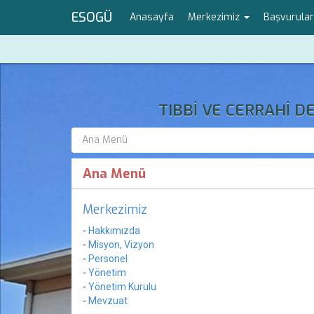
ESOGÜ
Anasayfa
Merkezimiz
Başvurula
TIBBİ VE CERRAHİ 
Ana Menü
Ana Menü
Merkezimiz
-
Hakkımızda
-
Misyon, Vizyon
-
Personel
-
Yönetim
-
Yönetim Kurulu
-
Mevzuat