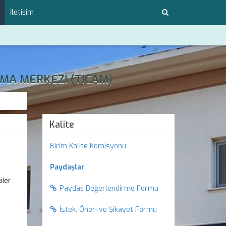
İletişim
MA MERKEZİ (TICAM)
Kalite
Birim Kalite Komisyonu
Paydaşlar
iler
Paydaş Değerlendirme Formu
İstek, Öneri ve Şikayet Formu