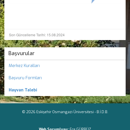
Son Güncelleme Tarihi: 15.08.2024
Başvurular
Merkez Kuralları
Başvuru Formları
Hayvan Talebi
© 2026 Eskişehir Osmangazi Üniversitesi -
B.İ.D.B.
Web Sorumlusu:
Ece GÜRBÜZ