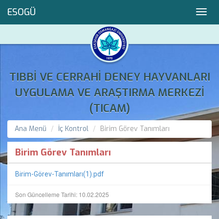
ESOGÜ
Toggl
navig
TIBBİ VE CERRAHİ DENEY HAYVANLARI
UYGULAMA VE ARAŞTIRMA MERKEZİ
(TICAM)
Ana Menü
İç Kontrol
Birim Görev Tanımları
Birim Görev Tanımları
Birim-Görev-Tanımları(1).pdf
Son Güncelleme Tarihi: 10.02.2025