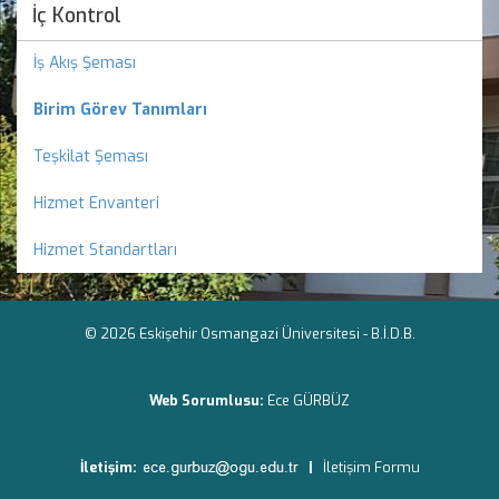
İç Kontrol
İş Akış Şeması
Birim Görev Tanımları
Teşkilat Şeması
Hizmet Envanteri
Hizmet Standartları
© 2026 Eskişehir Osmangazi Üniversitesi -
B.İ.D.B.
Web Sorumlusu:
Ece GÜRBÜZ
İletişim:
|
İletişim Formu