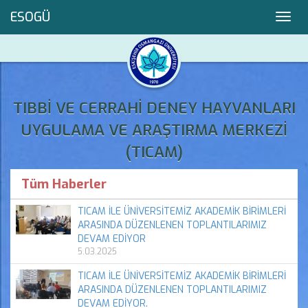
ESOGÜ
Toggl
navig
TIBBİ VE CERRAHİ DENEY HAYVANLARI
UYGULAMA VE ARAŞTIRMA MERKEZİ
(TICAM)
Tüm Haberler
TICAM İLE ÜNİVERSİTEMİZ AKADEMİK BİRİMLERİ
ARASINDA DÜZENLENEN TOPLANTILARIMIZ
DEVAM EDİYOR
5.03.2025
TICAM İLE ÜNİVERSİTEMİZ AKADEMİK BİRİMLERİ
ARASINDA DÜZENLENEN TOPLANTILARIMIZ
DEVAM EDİYOR.