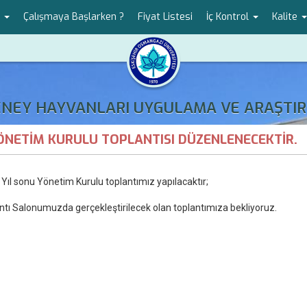
r
Çalışmaya Başlarken ?
Fiyat Listesi
İç Kontrol
Kalite
DENEY HAYVANLARI UYGULAMA VE ARAŞTIR
YÖNETİM KURULU TOPLANTISI DÜZENLENECEKTİR.
Yıl sonu Yönetim Kurulu toplantımız yapılacaktır;
ntı Salonumuzda gerçekleştirilecek olan toplantımıza bekliyoruz.