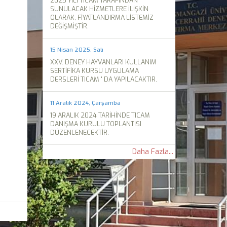
2025 YILI TICAM TARAFINDAN
SUNULACAK HİZMETLERE İLİŞKİN
OLARAK, FİYATLANDIRMA LİSTEMİZ
DEĞİŞMİŞTİR.
15 Nisan 2025, Salı
XXV. DENEY HAYVANLARI KULLANIM
SERTİFİKA KURSU UYGULAMA
DERSLERİ TICAM ' DA YAPILACAKTIR.
11 Aralık 2024, Çarşamba
19 ARALIK 2024 TARİHİNDE TICAM
DANIŞMA KURULU TOPLANTISI
DÜZENLENECEKTİR.
Daha Fazla...