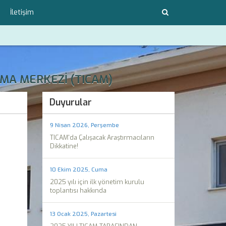
İletişim
MA MERKEZİ (TICAM)
Duyurular
9 Nisan 2026, Perşembe
TICAM'da Çalışacak Araştırmacıların
Dikkatine!
10 Ekim 2025, Cuma
2025 yılı için ilk yönetim kurulu
toplantısı hakkında
13 Ocak 2025, Pazartesi