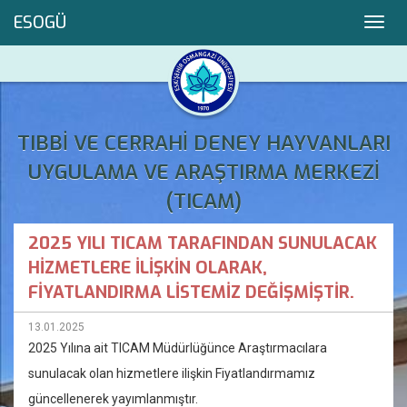
ESOGÜ
Toggl
navig
TIBBİ VE CERRAHİ DENEY HAYVANLARI
UYGULAMA VE ARAŞTIRMA MERKEZİ
(TICAM)
2025 YILI TICAM TARAFINDAN SUNULACAK
HİZMETLERE İLİŞKİN OLARAK,
FİYATLANDIRMA LİSTEMİZ DEĞİŞMİŞTİR.
13.01.2025
2025 Yılına ait TICAM Müdürlüğünce Araştırmacılara
sunulacak olan hizmetlere ilişkin Fiyatlandırmamız
güncellenerek yayımlanmıştır.