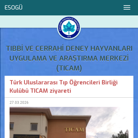
ESOGÜ
Toggl
navig
TIBBİ VE CERRAHİ DENEY HAYVANLARI
UYGULAMA VE ARAŞTIRMA MERKEZİ
(TICAM)
Türk Uluslararası Tıp Öğrencileri Birliği
Kulübü TICAM ziyareti
27.03.2026