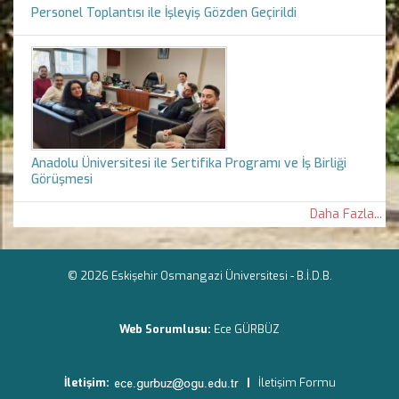
Personel Toplantısı ile İşleyiş Gözden Geçirildi
Anadolu Üniversitesi ile Sertifika Programı ve İş Birliği
Görüşmesi
Daha Fazla...
© 2026 Eskişehir Osmangazi Üniversitesi -
B.İ.D.B.
Web Sorumlusu:
Ece GÜRBÜZ
İletişim:
|
İletişim Formu