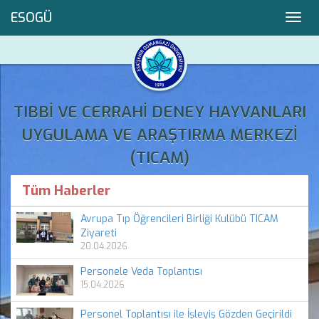
ESOGÜ
Toggl
navig
TIBBİ VE CERRAHİ DENEY HAYVANLARI
UYGULAMA VE ARAŞTIRMA MERKEZİ
(TICAM)
Tüm Haberler
Avrupa Tıp Öğrencileri Birliği Kulübü TICAM
Ziyareti
20.04.2026
Personele Veda Toplantısı
15.04.2026
Personel Toplantısı ile İşleyiş Gözden Geçirildi