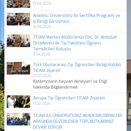
15.04.2026
Anadolu Üniversitesi ile Sertifika Programı ve
İş Birliği Görüşmesi
15.04.2026
TICAM Merkez Müdürümüz Doç. Dr. Abdullah
Ortadeveci ile Tıp Fakültesi Öğrenci
Temsilcileri Buluştu
3.04.2026
Türk Uluslararası Tıp Öğrencileri Birliği Kulübü
TICAM ziyareti
27.03.2026
Katılımcıların hayvan deneyleri ve Etiği
hakkında Bilgilendirmek
Avrupa Tıp Öğrencileri TICAM Ziyareti
17.02.2026
TICAM İLE ÜNİVERSİTEMİZ AKADEMİK BİRİMLERİ
ARASINDA DÜZENLENEN TOPLANTILARIMIZ
DEVAM EDİYOR